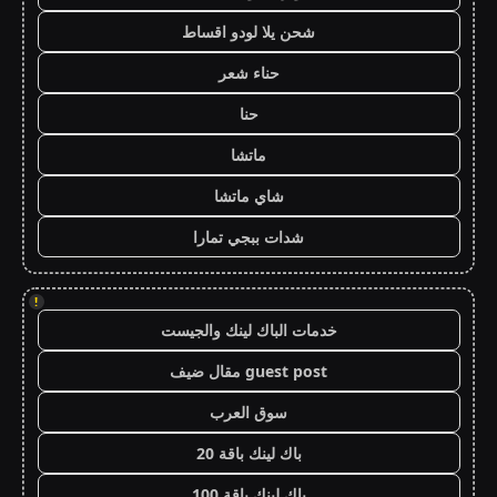
شحن يلا لودو اقساط
حناء شعر
حنا
ماتشا
شاي ماتشا
شدات ببجي تمارا
!
خدمات الباك لينك والجيست
guest post مقال ضيف
سوق العرب
باك لينك باقة 20
باك لينك باقة 100