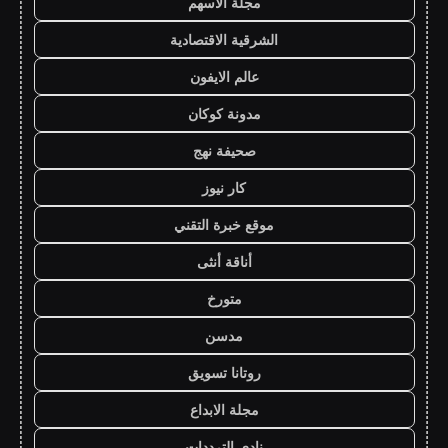
مجلة الاسهم
الشرقية الاقتصادية
عالم الايفون
مدونة كوكان
صحيفة نهج
كار نيوز
موقع خبرة التقني
أناقة أنثى
متورخ
مدسن
روتانا تسويق
مجلة الابداع
نادي الترددات