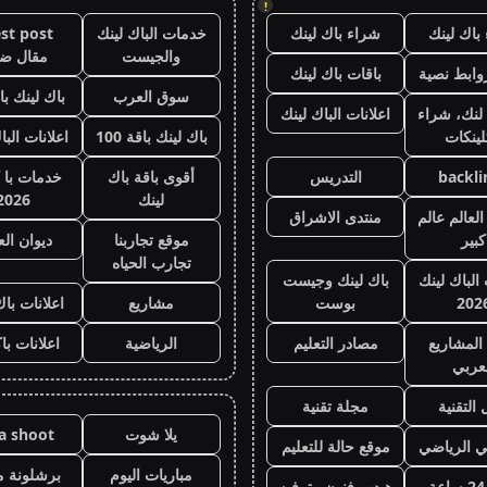
!
باك لينك
شراء باك لينك
خدمات الباك لينك
st post
والجيست
مقال ض
وابط نصية
باقات باك لينك
سوق العرب
باك لينك باقة
لنك، شراء
اعلانات الباك لينك
لينكات
باك لينك باقة 100
اعلانات البا
backli
التدريس
أقوى باقة باك
خدمات با 
لينك
2026
لعالم عالم
منتدى الاشراق
كبير
موقع تجاربنا
ديوان ال
تجارب الحياه
 الباك لينك
باك لينك وجيست
202
بوست
مشاريع
اعلانات باك
المشاريع
مصادر التعليم
الرياضية
اعلانات با
عربي
 التقنية
مجلة تقنية
يلا شوت
la shoot
ي الرياضي
موقع حالة للتعليم
مباريات اليوم
برشلونة م
هيدب فنون وترفيه