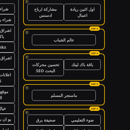
!
شراء 
اول اثنين ريادة
مشاركة ارباح
اعمال
ادسنس
شراء ر
اشراق 
!
باك
عالم الشباب
nks
!
اشراق ا
باقة باك لينك
تحسين محركات
البحث SEO
اعلانات
6
!
موقع 
ماسنجر المسلم
ال
خيال
!
يو ان ب
ضوء التعليمي
صحيفة برق
اخبار 24 ساعة