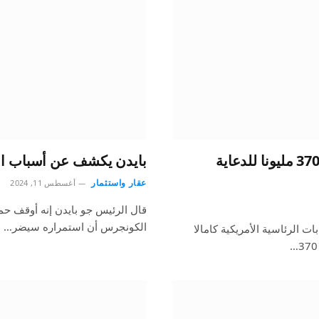
الانتخابات الأمريكية.. هاريس تستهدف إنفاق 370 مليونا للدعاية
بايدن يكشف عن أسباب انسح
عقار واستثمار
أغسطس 11, 2024
قال الرئيس جو بايدن إنه أوقف حم
الكونجرس أن استمراره سيضر…
ت الرئاسية الأمريكية كامالا