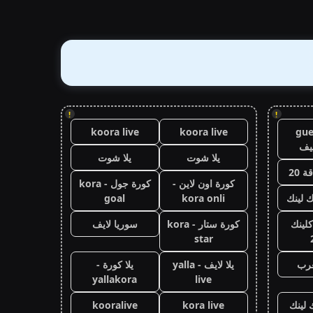
!
!
koora live
koora live
gue
يف
يلا شوت
يلا شوت
 20
كورة اون لاين -
كورة جول - kora
ك لينك
kora onli
goal
كلينك
كورة ستار - kora
سوريا لايف
star
عرب
يلا لايف - yalla
يلا كورة -
yallakora
live
 لينك
kora live
kooralive