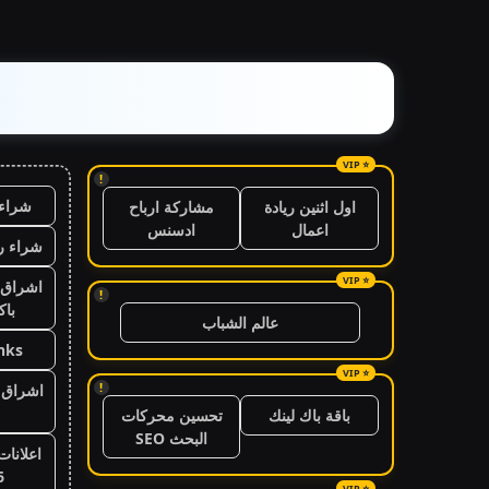
!
شراء 
اول اثنين ريادة
مشاركة ارباح
اعمال
ادسنس
شراء ر
اشراق 
!
باك
عالم الشباب
nks
!
اشراق ا
باقة باك لينك
تحسين محركات
البحث SEO
اعلانات
6