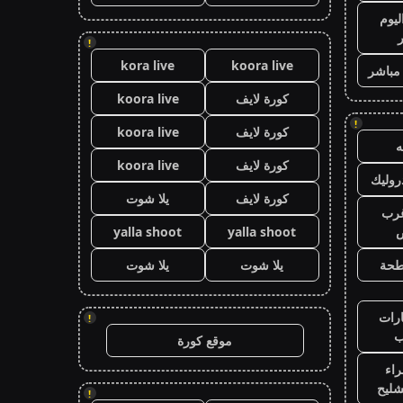
ليوم
!
kora live
koora live
 مباشر
كورة لايف
koora live
!
كورة لايف
koora live
كورة لايف
koora live
وليك
كورة لايف
يلا شوت
رب
ض
yalla shoot
yalla shoot
طحة
يلا شوت
يلا شوت
رات
!
ب
موقع كورة
اء
شليح
!