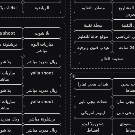
المشاريع
مصادر التعليم
الرياضية
اعلانات با
عربي
 التقنية
مجلة تقنية
يلا شوت
la shoot
ي الرياضي
موقع حالة للتعليم
مباريات اليوم
برشلونة م
هيدب فنون وترفيه
مباشر
صحيفة العالم
ريال مدريد مباشر
يلا شو
yalla shoot
مباريات ا
!
مباشر
ت ببجي
شدات ببجي تمارا
قساط
ريال مدريد مباشر
يلا شو
بجي تمارا
شدات ببجي تابي
yalla shoot
مباريات ا
مباشر
بجي تابي
ايتونز امريكي
برشلونة مباشر
ريال مدريد
ز سعودي
شحن يلا لودو
قساط
اقساط
ريال مدريد مباشر
يلا شو