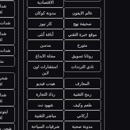
الاقتصادية
شدا
ا
عالم الايفون
مدونة كوكان
شدات ب
صحيفة نهج
كار نيوز
شدا
موقع خبرة التقني
أناقة أنثى
ا
متورخ
مدسن
شدات ب
روتانا تسويق
مجلة الابداع
متج
نادي الترددات
استشارات اون
لاين
شحن ي
المعارف
هيدب فيديو
ا
رمح التقنية
رذاذ التجارة
شدا
ا
طعم وكيف
شهود نت
ايتون
أركاني
مباشر التقنية
ا
مدونة صحبة
شرقيات السياحة
شحن ش