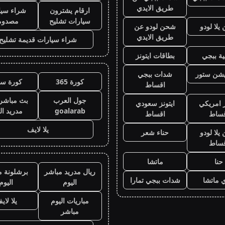
طريق الايدي
ارقام يشترون
شراء سيا
سيارات تشليح
مصدوم
لا لودو
شحن لودو عن
طريق الايدي
شراء سيارات قديمة تشليح
ة ببجي
بطاقات ايتونز
يشن ستور
شدات ببجي
كورة 365
كورة سي
اقساط
جول العرب
بث مباشر 
ز امريكي
ايتونز سعودي
goalarab
مدريد ال
قساط
اقساط
يلا لايف
لا لودو
حناء شعر
قساط
حنا
ماتشا
ريال مدريد مباشر
برشلونة م
 ماتشا
شدات ببجي تمارا
اليوم
اليوم
مباريات اليوم
يلا لاي
مباشر