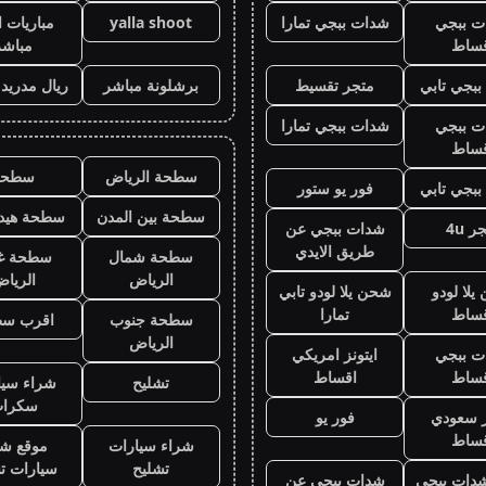
ت ببجي
شدات ببجي تمارا
yalla shoot
مباريات ا
قساط
مباشر
بجي تابي
متجر تقسيط
برشلونة مباشر
ريال مدريد
ت ببجي
شدات ببجي تمارا
قساط
سطحة الرياض
سطحه
بجي تابي
فور يو ستور
سطحة بين المدن
سطحة هيدر
ر 4u
شدات ببجي عن
طريق الايدي
سطحة شمال
سطحة غ
الرياض
الريا
لا لودو
شحن يلا لودو تابي
قساط
تمارا
سطحة جنوب
اقرب س
الرياض
ت ببجي
ايتونز امريكي
قساط
اقساط
تشليح
شراء سيا
سكرا
ز سعودي
فور يو
قساط
شراء سيارات
موقع شر
تشليح
سيارات ت
دات ببجي
شدات ببجي عن