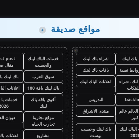
مواقع صديقة
+
!
باك لينك
شراء باك لينك
خدمات الباك لينك
st post
والجيست
مقال ض
وابط نصية
باقات باك لينك
سوق العرب
باك لينك باقة
لنك، شراء
اعلانات الباك لينك
لينكات
باك لينك باقة 100
اعلانات البا
backli
التدريس
أقوى باقة باك
خدمات با 
لينك
2026
لعالم عالم
منتدى الاشراق
كبير
موقع تجاربنا
ديوان ال
تجارب الحياه
 الباك لينك
باك لينك وجيست
202
بوست
مشاريع
اعلانات باك