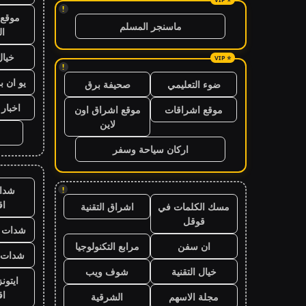
!
موقع 
ماسنجر المسلم
ال
خيال
!
يو ان ب
ضوء التعليمي
صحيفة برق
اخبار 24 ساعة
موقع اشراقات
موقع اشراق اون
لاين
اركان سياحة وسفر
شدا
!
ا
مسك الكلمات في
اشراق التقنية
قوقل
شدات ب
ان سفن
مرابع التكنولوجيا
شدات ب
خيال التقنية
شوف ويب
ايتون
ا
مجلة الاسهم
الشرقية