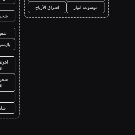
موسوعة انوار
اشراق الأرباح
شحن ي
شعبي
بلايست
ايتون
ا
شحن ي
ا
شاي