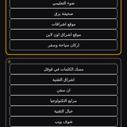
ضوء التعليمي
صحيفة برق
موقع اشراقات
موقع اشراق اون لاين
اركان سياحة وسفر
!
مسك الكلمات في قوقل
اشراق التقنية
ان سفن
مرابع التكنولوجيا
خيال التقنية
شوف ويب