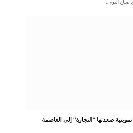
ي صباح اليوم…
ن سلعة تموينية صعدتها “التجارة” إلى العاصمة