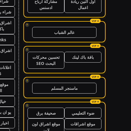
شراء 
اول اثنين ريادة
مشاركة ارباح
اعمال
ادسنس
شراء ر
اشراق 
!
باك
عالم الشباب
nks
!
اشراق ا
باقة باك لينك
تحسين محركات
البحث SEO
اعلانات
6
!
موقع 
ماسنجر المسلم
ال
خيال
!
يو ان ب
ضوء التعليمي
صحيفة برق
اخبار 24 ساعة
موقع اشراقات
موقع اشراق اون
لاين