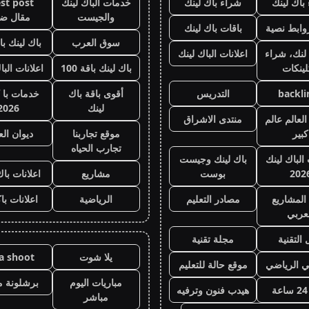
باك لينك
شراء باك لينك
خدمات الباك لينك
st post
والجيست
مقال ض
وابط نصية
باقات باك لينك
سوق العرب
باك لينك باقة
لنك، شراء
اعلانات الباك لينك
لينكات
باك لينك باقة 100
اعلانات البا
backli
التدريس
أقوى باقة باك
خدمات با 
لينك
2026
لعالم عالم
منتدى الاشراق
كبير
موقع تجاربنا
ديوان ال
تجارب الحياه
 الباك لينك
باك لينك وجيست
202
بوست
مشاريع
اعلانات باك
المشاريع
مصادر التعليم
الرياضية
اعلانات با
عربي
 التقنية
مجلة تقنية
يلا شوت
la shoot
ي الرياضي
موقع حالة للتعليم
مباريات اليوم
برشلونة م
هيدب فنون وترفيه
مباشر