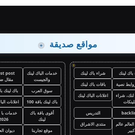
مواقع صديقة
+
!
باك لينك
شراء باك لينك
خدمات الباك لينك
st post
والجيست
مقال ض
وابط نصية
باقات باك لينك
سوق العرب
باك لينك باقة
لنك، شراء
اعلانات الباك لينك
لينكات
باك لينك باقة 100
اعلانات البا
backli
التدريس
أقوى باقة باك
خدمات با 
لينك
2026
لعالم عالم
منتدى الاشراق
كبير
موقع تجاربنا
ديوان ال