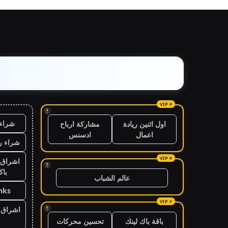
!
شراء 
اول اثنين ريادة
مشاركة ارباح
اعمال
ادسنس
شراء ر
اشراق 
!
باك
عالم الشباب
nks
!
اشراق ا
باقة باك لينك
تحسين محركات