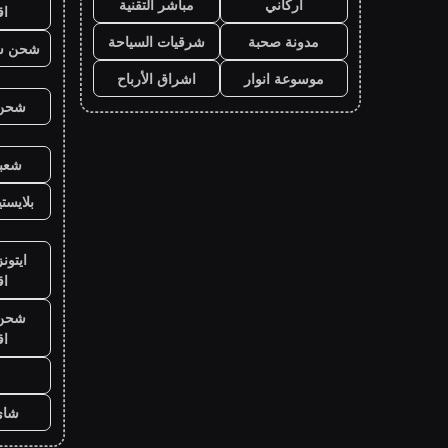
أركاني
مباشر التقنية
ا
مدونة صحبة
شرقيات السياحة
شحن ش
موسوعة انوار
اشراق الأرباح
شحن ي
شعبي
بلايست
ايتون
ا
شحن ي
ا
شاي