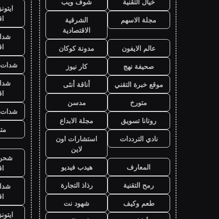
خيال التقنية
شوف ويب
ايتون
ا
مجلة الاسهم
الشرقية
الاقتصادية
شدا
ا
عالم الايفون
مدونة كوكان
شدات ب
صحيفة نهج
كار نيوز
شدا
موقع خبرة التقني
أناقة أنثى
ا
متورخ
مدسن
شدات ب
روتانا تسويق
مجلة الابداع
متج
نادي الترددات
استشارات اون
لاين
شحن ي
المعارف
هيدب فيديو
ا
رمح التقنية
رذاذ التجارة
شدا
ا
طعم وكيف
شهود نت
ايتون