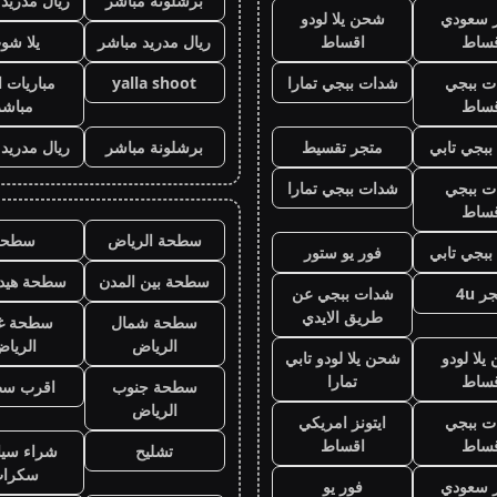
برشلونة مباشر
ريال مدريد
ز سعودي
شحن يلا لودو
قساط
اقساط
ريال مدريد مباشر
يلا شو
ت ببجي
شدات ببجي تمارا
yalla shoot
مباريات ا
قساط
مباشر
بجي تابي
متجر تقسيط
برشلونة مباشر
ريال مدريد
ت ببجي
شدات ببجي تمارا
قساط
سطحة الرياض
سطحه
بجي تابي
فور يو ستور
سطحة بين المدن
سطحة هيدر
ر 4u
شدات ببجي عن
طريق الايدي
سطحة شمال
سطحة غ
الرياض
الريا
لا لودو
شحن يلا لودو تابي
قساط
تمارا
سطحة جنوب
اقرب س
الرياض
ت ببجي
ايتونز امريكي
قساط
اقساط
تشليح
شراء سيا
سكرا
ز سعودي
فور يو