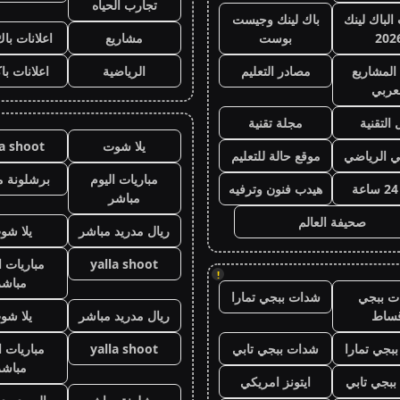
تجارب الحياه
 الباك لينك
باك لينك وجيست
202
بوست
مشاريع
اعلانات باك
المشاريع
مصادر التعليم
الرياضية
اعلانات با
عربي
 التقنية
مجلة تقنية
يلا شوت
la shoot
ي الرياضي
موقع حالة للتعليم
مباريات اليوم
برشلونة م
هيدب فنون وترفيه
مباشر
صحيفة العالم
ريال مدريد مباشر
يلا شو
yalla shoot
مباريات ا
!
مباشر
ت ببجي
شدات ببجي تمارا
قساط
ريال مدريد مباشر
يلا شو
بجي تمارا
شدات ببجي تابي
yalla shoot
مباريات ا
مباشر
بجي تابي
ايتونز امريكي