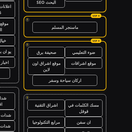
البحث SEO
اعلانات
6
!
موقع 
ماسنجر المسلم
ال
خيال
!
يو ان ب
ضوء التعليمي
صحيفة برق
اخبار 24 ساعة
موقع اشراقات
موقع اشراق اون
لاين
اركان سياحة وسفر
شدا
!
ا
مسك الكلمات في
اشراق التقنية
قوقل
شدات ب
ان سفن
مرابع التكنولوجيا
شدات ب