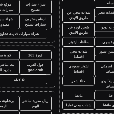
قساط
شراء سيارات
موقع شر
تشليح
سيارات ت
دات ببجي
شدات ببجي عن
طريق الايدي
ارقام يشترون
شراء سيا
سيارات تشليح
مصدوم
لا لودو
شحن لودو عن
طريق الايدي
شراء سيارات قديمة تشليح
ة ببجي
بطاقات ايتونز
يشن ستور
شدات ببجي
كورة 365
كورة سي
اقساط
جول العرب
بث مباشر 
ز امريكي
ايتونز سعودي
goalarab
مدريد ال
قساط
اقساط
يلا لايف
لا لودو
حناء شعر
قساط
حنا
ماتشا
ريال مدريد مباشر
برشلونة م
 ماتشا
شدات ببجي تمارا
اليوم
اليوم