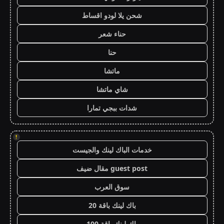
شحن يلا لودو اقساط
حناء شعر
حنا
ماتشا
شاي ماتشا
شدات ببجي تمارا
!
خدمات الباك لينك والجيست
guest post مقال ضيف
سوق العرب
باك لينك باقة 20
باك لينك باقة 100