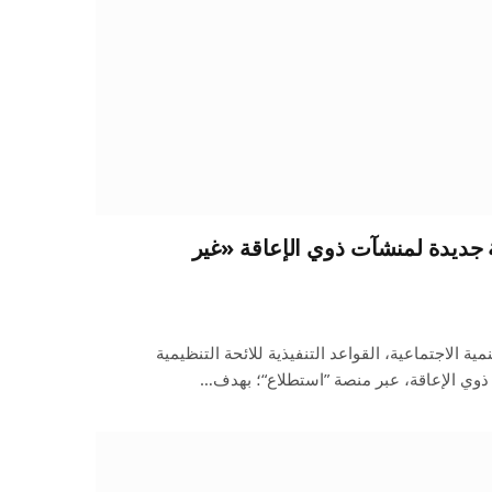
ة جديدة لمنشآت ذوي الإعاقة «غير
ية الاجتماعية، القواعد التنفيذية للائحة التنظيمية
وي الإعاقة، عبر منصة ”استطلاع“؛ بهدف…