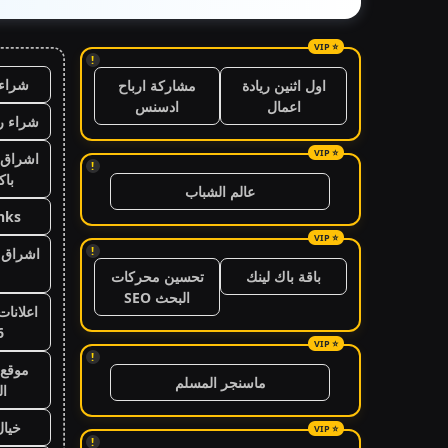
!
شراء 
اول اثنين ريادة
مشاركة ارباح
اعمال
ادسنس
شراء ر
اشراق 
!
باك
عالم الشباب
nks
!
اشراق ا
باقة باك لينك
تحسين محركات
البحث SEO
اعلانات
6
!
موقع 
ماسنجر المسلم
ال
خيال
!