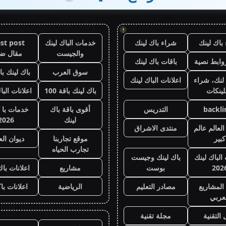
!
باك لينك
شراء باك لينك
خدمات الباك لينك
st post
والجيست
مقال ض
وابط نصية
باقات باك لينك
سوق العرب
باك لينك باقة
لنك، شراء
اعلانات الباك لينك
لينكات
باك لينك باقة 100
اعلانات البا
backli
التدريس
أقوى باقة باك
خدمات با 
لينك
2026
لعالم عالم
منتدى الاشراق
كبير
موقع تجاربنا
ديوان ال
تجارب الحياه
 الباك لينك
باك لينك وجيست
202
بوست
مشاريع
اعلانات باك
المشاريع
مصادر التعليم
الرياضية
اعلانات با
عربي
 التقنية
مجلة تقنية