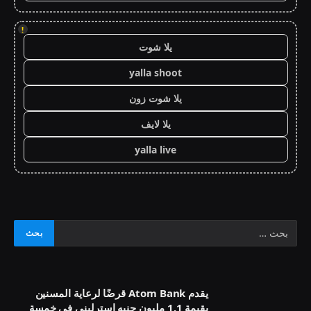
!
يلا شوت
yalla shoot
يلا شوت زون
يلا لايف
yalla live
يقدم Atom Bank قرضًا لرعاية المسنين
بقيمة 1.1 مليون جنيه إسترليني في خمسة