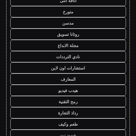
أناقة أنثى
متورخ
مدسن
روتانا تسويق
مجلة الابداع
نادي الترددات
استشارات اون لاين
المعارف
هيدب فيديو
رمح التقنية
رذاذ التجارة
طعم وكيف
شهود نت