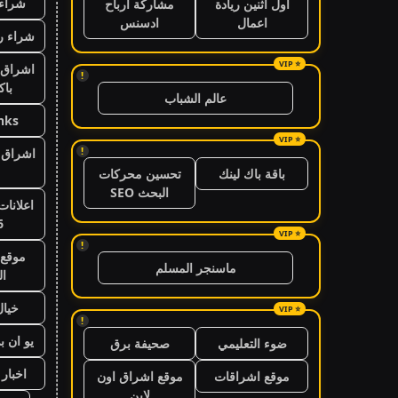
شراء 
اول اثنين ريادة
مشاركة ارباح
اعمال
ادسنس
شراء ر
اشراق 
!
باك
عالم الشباب
nks
!
اشراق ا
باقة باك لينك
تحسين محركات
البحث SEO
اعلانات
6
!
موقع 
ماسنجر المسلم
ال
خيال
!
يو ان ب
ضوء التعليمي
صحيفة برق
اخبار 24 ساعة
موقع اشراقات
موقع اشراق اون
لاين