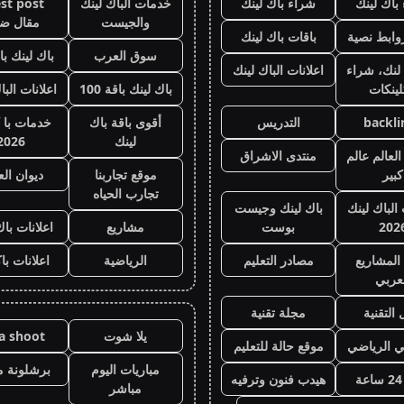
باك لينك
شراء باك لينك
خدمات الباك لينك
st post
والجيست
مقال ض
وابط نصية
باقات باك لينك
سوق العرب
باك لينك باقة
لنك، شراء
اعلانات الباك لينك
لينكات
باك لينك باقة 100
اعلانات البا
backli
التدريس
أقوى باقة باك
خدمات با 
لينك
2026
لعالم عالم
منتدى الاشراق
كبير
موقع تجاربنا
ديوان ال
تجارب الحياه
 الباك لينك
باك لينك وجيست
202
بوست
مشاريع
اعلانات باك
المشاريع
مصادر التعليم
الرياضية
اعلانات با
عربي
 التقنية
مجلة تقنية
يلا شوت
la shoot
ي الرياضي
موقع حالة للتعليم
مباريات اليوم
برشلونة م
هيدب فنون وترفيه
مباشر