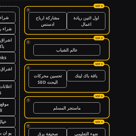
!
شراء 
اول اثنين ريادة
مشاركة ارباح
اعمال
ادسنس
شراء ر
اشراق 
!
باك
عالم الشباب
nks
!
اشراق ا
باقة باك لينك
تحسين محركات
البحث SEO
اعلانات
6
!
موقع 
ماسنجر المسلم
ال
خيال
!
يو ان ب
ضوء التعليمي
صحيفة برق