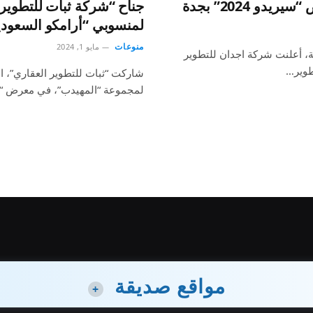
و 2024” بجدة
جناح “شركة ثبات للتطوير 
لمنسوبي “أرامكو السعودي
منوعات
مايو 1, 2024
فة، أعلنت شركة اجدان للتطوير
طوير…
شاركت “ثبات للتطوير العقاري”، ال
لمجموعة “المهيدب”، في معرض “Offer Home Event” التابع لبرنامج…
مواقع صديقة
+