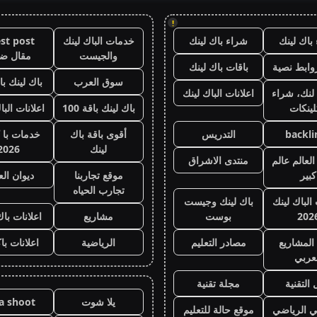
!
باك لينك
شراء باك لينك
خدمات الباك لينك
st post
والجيست
مقال ض
وابط نصية
باقات باك لينك
سوق العرب
باك لينك باقة
لنك، شراء
اعلانات الباك لينك
لينكات
باك لينك باقة 100
اعلانات البا
backli
التدريس
أقوى باقة باك
خدمات با 
لينك
2026
لعالم عالم
منتدى الاشراق
كبير
موقع تجاربنا
ديوان ال
تجارب الحياه
 الباك لينك
باك لينك وجيست
202
بوست
مشاريع
اعلانات باك
المشاريع
مصادر التعليم
الرياضية
اعلانات با
عربي
 التقنية
مجلة تقنية
يلا شوت
la shoot
ي الرياضي
موقع حالة للتعليم