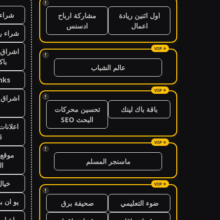
!
شراء 
اول اثنين ريادة
مشاركة ارباح
اعمال
ادسنس
شراء ر
اشراق 
!
باك
عالم الشباب
nks
!
اشراق ا
باقة باك لينك
تحسين محركات
البحث SEO
اعلانات
6
!
موقع 
ماسنجر المسلم
ال
خيال
!
يو ان ب
ضوء التعليمي
صحيفة برق
اخبار 24 ساعة