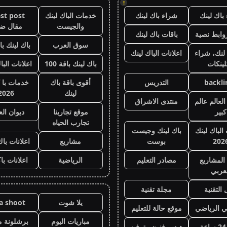
!
باك لينك
شراء باك لينك
خدمات الباك لينك
st post
والجيست
مقال ض
وابط نصية
باقات باك لينك
سوق العرب
باك لينك باقة
لنك، شراء
اعلانات الباك لينك
لينكات
باك لينك باقة 100
اعلانات البا
backli
التدريس
أقوى باقة باك
خدمات با 
لينك
2026
لعالم عالم
منتدى الاشراق
كبير
موقع تجاربنا
ديوان ال
تجارب الحياه
 الباك لينك
باك لينك وجيست
202
بوست
مشاريع
اعلانات باك
المشاريع
مصادر التعليم
الرياضية
اعلانات با
عربي
 التقنية
مجلة تقنية
يلا شوت
la shoot
ي الرياضي
موقع حالة للتعليم
مباريات اليوم
برشلونة م
هيدب فنون وترفيه