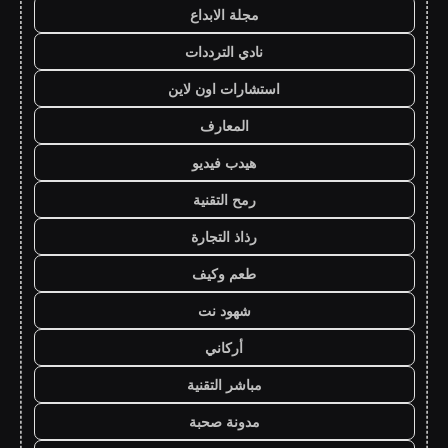
مجلة الابداع
نادي الترددات
استشارات اون لاين
المعارف
هيدب فيديو
رمح التقنية
رذاذ التجارة
طعم وكيف
شهود نت
أركاني
مباشر التقنية
مدونة صحبة