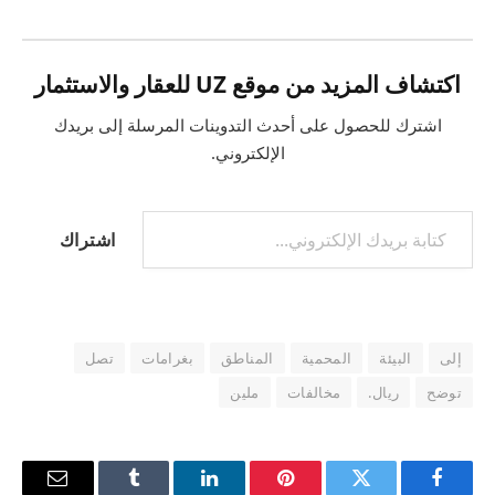
اكتشاف المزيد من موقع UZ للعقار والاستثمار
اشترك للحصول على أحدث التدوينات المرسلة إلى بريدك
الإلكتروني.
كتابة بريدك الإلكتروني...
اشتراك
إلى
البيئة
المحمية
المناطق
بغرامات
تصل
توضح
ريال.
مخالفات
ملين
فيسبوك
تويتر
بينتيريست
لينكدإن
Tumblr
البريد