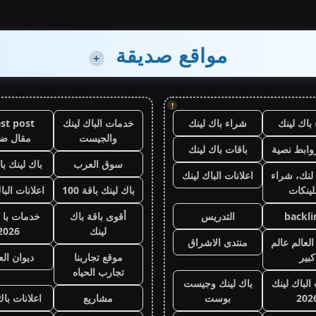
مواقع صديقة
+
!
باك لينك
شراء باك لينك
خدمات الباك لينك
st post
والجيست
مقال ض
وابط نصية
باقات باك لينك
سوق العرب
باك لينك باقة
لنك، شراء
اعلانات الباك لينك
لينكات
باك لينك باقة 100
اعلانات البا
backli
التدريس
أقوى باقة باك
خدمات با 
لينك
2026
لعالم عالم
منتدى الاشراق
كبير
موقع تجاربنا
ديوان ال
تجارب الحياه
 الباك لينك
باك لينك وجيست
202
بوست
مشاريع
اعلانات باك