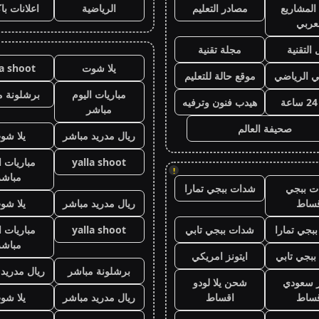
المشاريع
مصادر التعليم
الرياضية
اعلانات با
عربي
 التقنية
مجلة تقنية
يلا شوت
la shoot
ي الرياضي
موقع حالة للتعليم
مباريات اليوم
برشلونة م
هيدب فنون وترفيه
مباشر
صحيفة العالم
ريال مدريد مباشر
يلا شو
yalla shoot
مباريات ا
!
مباشر
ت ببجي
شدات ببجي تمارا
قساط
ريال مدريد مباشر
يلا شو
بجي تمارا
شدات ببجي تابي
yalla shoot
مباريات ا
مباشر
بجي تابي
ايتونز امريكي
برشلونة مباشر
ريال مدريد
ز سعودي
شحن يلا لودو
قساط
اقساط
ريال مدريد مباشر
يلا شو