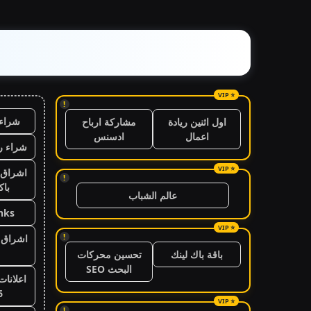
!
شراء 
اول اثنين ريادة
مشاركة ارباح
اعمال
ادسنس
شراء ر
اشراق 
!
باك
عالم الشباب
nks
!
اشراق ا
باقة باك لينك
تحسين محركات
البحث SEO
اعلانات
6
!