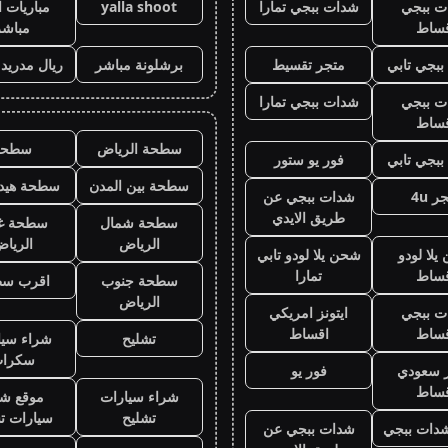
ت ببجي
شدات ببجي تمارا
yalla shoot
مباريات ا
قساط
مباشر
بجي تابي
متجر تقسيط
برشلونة مباشر
ريال مدريد
ت ببجي
شدات ببجي تمارا
قساط
سطحة الرياض
سطحه
بجي تابي
فور يو ستور
سطحة بين المدن
سطحة هيدر
ر 4u
شدات ببجي عن
طريق الايدي
سطحة شمال
سطحة غ
الرياض
الريا
لا لودو
شحن يلا لودو تابي
قساط
تمارا
سطحة جنوب
اقرب س
الرياض
ت ببجي
ايتونز امريكي
قساط
اقساط
تشليح
شراء سيا
سكرا
ز سعودي
فور يو
قساط
شراء سيارات
موقع شر
تشليح
سيارات ت
دات ببجي
شدات ببجي عن