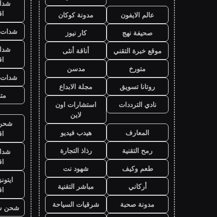
شدا
ا
عالم الايفون
مدونة كوكان
شدات ب
صحيفة نهج
كار نيوز
شدا
موقع خبرة التقني
أناقة أنثى
ا
متورخ
مدسن
شدات ب
روتانا تسويق
مجلة الابداع
متج
نادي الترددات
استشارات اون
لاين
شحن ي
المعارف
هيدب فيديو
ا
رمح التقنية
رذاذ التجارة
شدا
ا
طعم وكيف
شهود نت
ايتون
أركاني
مباشر التقنية
ا
مدونة صحبة
شرقيات السياحة
شحن ش