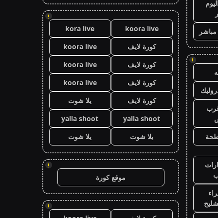
ليوم
!
kora live
koora live
 مباشر
كورة لايف
koora live
!
كورة لايف
koora live
كورة لايف
koora live
وليك
كورة لايف
يلا شوت
رب
ض
yalla shoot
yalla shoot
طحة
يلا شوت
يلا شوت
رات
!
ب
موقع كورة
اء
شليح
!