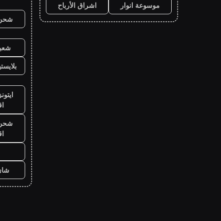
موسوعة انوار
اشراق الأرباح
شحن ي
شعبي
بلايست
ايتون
ا
شحن ي
ا
شاي