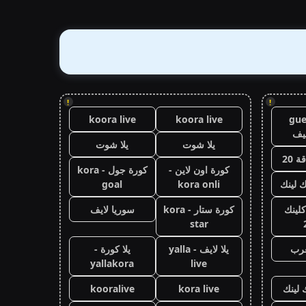
!
!
koora live
koora live
gue
يف
يلا شوت
يلا شوت
 20
كورة اون لاين -
كورة جول - kora
ك لينك
kora onli
goal
كلينك
كورة ستار - kora
سوريا لايف
star
عرب
يلا لايف - yalla
يلا كورة -
yallakora
live
 لينك
kora live
kooralive