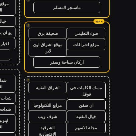
موقع 
ماسنجر المسلم
ال
خيال
!
يو ان ب
ضوء التعليمي
صحيفة برق
اخبار 24 ساعة
موقع اشراقات
موقع اشراق اون
لاين
اركان سياحة وسفر
شدا
!
ا
مسك الكلمات في
اشراق التقنية
قوقل
شدات ب
ان سفن
مرابع التكنولوجيا
شدات ب
خيال التقنية
شوف ويب
ايتون
ا
مجلة الاسهم
الشرقية
الاقتصادية