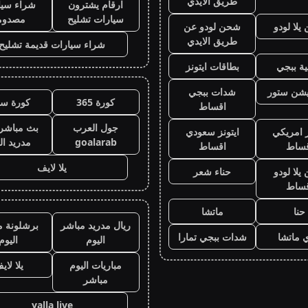
طريق الايدي
ارقام يشترون
شراء سيا
سيارات تشليح
مصدوم
لا لودو
شحن لودو عن
طريق الايدي
شراء سيارات قديمة تشليح
ة ببجي
بطاقات ايتونز
يشن ستور
شدات ببجي
كورة 365
كورة سي
اقساط
جول العرب
بث مباشر 
ز امريكي
ايتونز سعودي
goalarab
مدريد ال
قساط
اقساط
يلا لايف
لا لودو
حناء شعر
قساط
حنا
ماتشا
ريال مدريد مباشر
برشلونة م
 ماتشا
شدات ببجي تمارا
اليوم
اليوم
مباريات اليوم
يلا لاي
مباشر
yalla live