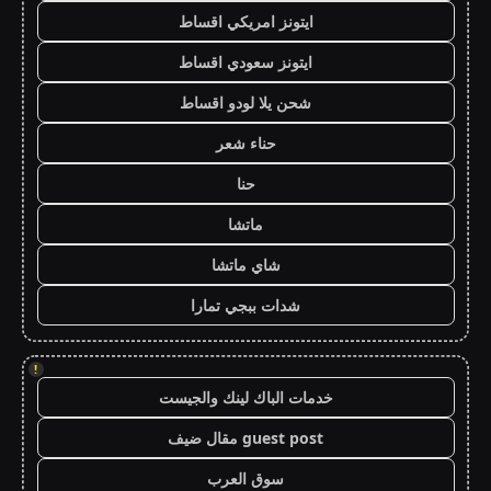
ايتونز امريكي اقساط
ايتونز سعودي اقساط
شحن يلا لودو اقساط
حناء شعر
حنا
ماتشا
شاي ماتشا
شدات ببجي تمارا
!
خدمات الباك لينك والجيست
guest post مقال ضيف
سوق العرب