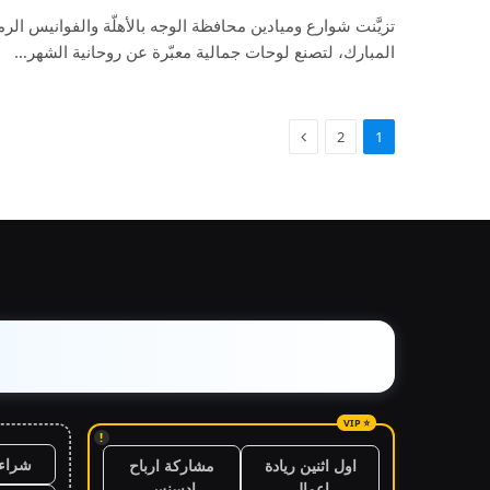
تزيَّنت شوارع وميادين محافظة الوجه بالأهلّة والفوانيس الر
المبارك، لتصنع لوحات جمالية معبّرة عن روحانية الشهر…
2
1
!
شراء 
اول اثنين ريادة
مشاركة ارباح
اعمال
ادسنس