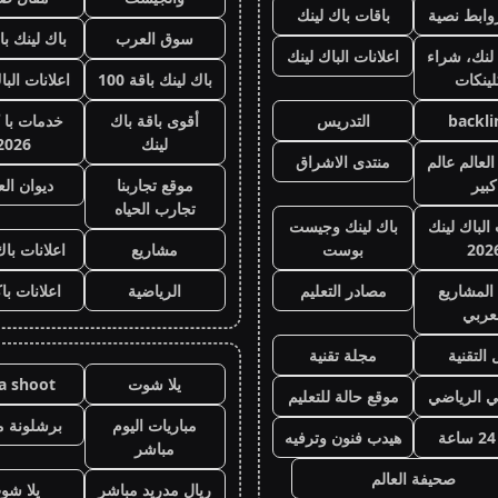
وابط نصية
باقات باك لينك
سوق العرب
باك لينك باقة
لنك، شراء
اعلانات الباك لينك
لينكات
باك لينك باقة 100
اعلانات البا
backli
التدريس
أقوى باقة باك
خدمات با 
لينك
2026
لعالم عالم
منتدى الاشراق
كبير
موقع تجاربنا
ديوان ال
تجارب الحياه
 الباك لينك
باك لينك وجيست
202
بوست
مشاريع
اعلانات باك
المشاريع
مصادر التعليم
الرياضية
اعلانات با
عربي
 التقنية
مجلة تقنية
يلا شوت
la shoot
ي الرياضي
موقع حالة للتعليم
مباريات اليوم
برشلونة م
هيدب فنون وترفيه
مباشر
صحيفة العالم
ريال مدريد مباشر
يلا شو