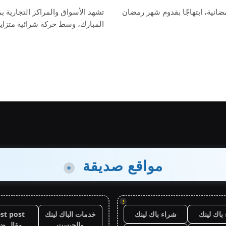
مضانية، ابتهاجًا بقدوم شهر رمضان
تشهد الأسواق والمراكز التجارية 
المبارك، وسط حركة شرائية متزاي
مواقع صديقة
+
!
باك لينك
شراء باك لينك
خدمات الباك لينك
st post
والجيست
مقال ض