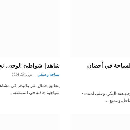
السياحة في أحضان
شاهد| شواطئ الوجه.. تجر
سياحة و سفر
يونيو 26, 2024
يتعانق جمال البر والبحر في مشاه
سياحية جاذبة في المملكة…
يعته البكر، وعلى امتداده
ساحل.ويتمتع…