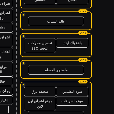
شراء ر
اشراق 
!
باك
عالم الشباب
nks
!
اشراق ا
باقة باك لينك
تحسين محركات
البحث SEO
اعلانات
6
!
موقع 
ماسنجر المسلم
ال
خيال
!
يو ان ب
ضوء التعليمي
صحيفة برق
اخبار 24 ساعة
موقع اشراقات
موقع اشراق اون
لاين