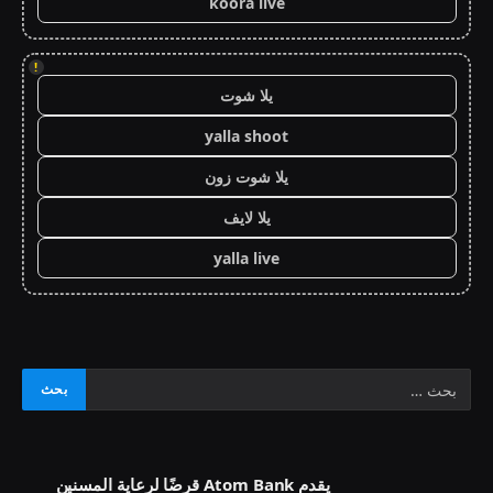
koora live
!
يلا شوت
yalla shoot
يلا شوت زون
يلا لايف
yalla live
يقدم Atom Bank قرضًا لرعاية المسنين