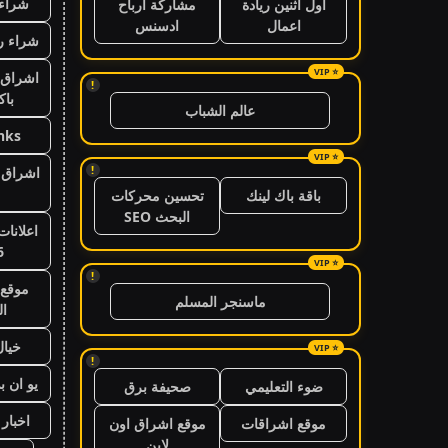
شراء 
اول اثنين ريادة
مشاركة ارباح
اعمال
ادسنس
شراء ر
اشراق 
!
باك
عالم الشباب
nks
!
اشراق ا
باقة باك لينك
تحسين محركات
البحث SEO
اعلانات
6
!
موقع 
ماسنجر المسلم
ال
خيال
!
يو ان ب
ضوء التعليمي
صحيفة برق
اخبار 24 ساعة
موقع اشراقات
موقع اشراق اون
لاين