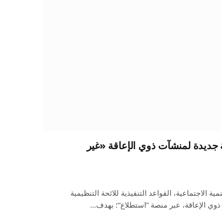
ة جديدة لمنشآت ذوي الإعاقة «غير
ية الاجتماعية، القواعد التنفيذية للائحة التنظيمية
وي الإعاقة، عبر منصة ”استطلاع“؛ بهدف…