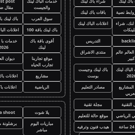
باك لينك
شراء باك لينك
خدمات الباك لينك
st post
والجيست
مقال ض
وابط نصية
باقات باك لينك
سوق العرب
باك لينك باقة
لنك، شراء
اعلانات الباك لينك
لينكات
باك لينك باقة 100
اعلانات البا
backli
التدريس
أقوى باقة باك
خدمات با 
لينك
2026
لعالم عالم
منتدى الاشراق
كبير
موقع تجاربنا
ديوان ال
تجارب الحياه
 الباك لينك
باك لينك وجيست
202
بوست
مشاريع
اعلانات باك
المشاريع
مصادر التعليم
الرياضية
اعلانات با
عربي
 التقنية
مجلة تقنية
يلا شوت
la shoot
ي الرياضي
موقع حالة للتعليم
مباريات اليوم
برشلونة م
هيدب فنون وترفيه
مباشر