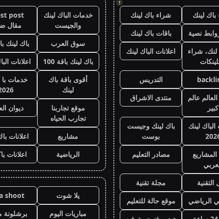
!
باك لينك
شراء باك لينك
خدمات الباك لينك
st post
والجيست
مقال ض
وابط نصية
باقات باك لينك
سوق العرب
باك لينك باقة
لنك، شراء
اعلانات الباك لينك
لينكات
باك لينك باقة 100
اعلانات البا
backli
التدريس
أقوى باقة باك
خدمات با 
لينك
2026
لعالم عالم
منتدى الاشراق
كبير
موقع تجاربنا
ديوان ال
تجارب الحياه
 الباك لينك
باك لينك وجيست
202
بوست
مشاريع
اعلانات باك
المشاريع
مصادر التعليم
الرياضية
اعلانات با
عربي
 التقنية
مجلة تقنية
يلا شوت
la shoot
ي الرياضي
موقع حالة للتعليم
مباريات اليوم
برشلونة م
هيدب فنون وترفيه