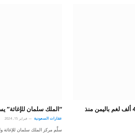
في يومه العالمي.. “مسام” ينتزع أكثر من 435 ألف لغم باليمن منذ
“الملك سلمان للإغاثة” يس
عقارات السعودية
فبراير 15, 2024
سلَّم مركز الملك سلمان للإغاثة و