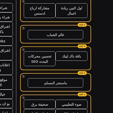
!
شراء 
اول اثنين ريادة
مشاركة ارباح
اعمال
ادسنس
شراء ر
اشراق 
!
باك
عالم الشباب
nks
!
اشراق ا
باقة باك لينك
تحسين محركات
البحث SEO
اعلانات
6
!
موقع 
ماسنجر المسلم
ال
خيال
!
يو ان ب
ضوء التعليمي
صحيفة برق
اخبار 24 ساعة