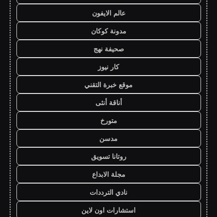
عالم الايفون
مدونة كوكان
صحيفة نهج
كار نيوز
موقع خبرة التقني
أناقة أنثى
متورخ
مدسن
روتانا تسويق
مجلة الابداع
نادي الترددات
استشارات اون لاين