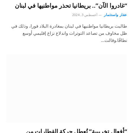
“غادروا الآن”.. بريطانيا تحذر مواطنيها في لبنان
عقار واستثمار
أغسطس 3, 2024
طالبت بريطانيا مواطنيها في لبنان بمغادرة البلاد فورا، وذلك في
ظل مخاوف من تصاعد التوترات واندلاع نزاع إقليمي أوسع
نطاقًا.وقالت…
“أفعال تخريبية” تُعطل حركة القطارات من