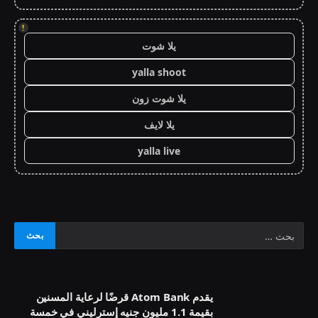
!
يلا شوت
yalla shoot
يلا شوت زون
يلا لايف
yalla live
يقدم Atom Bank قرضًا لرعاية المسنين
بقيمة 1.1 مليون جنيه إسترليني في خمسة