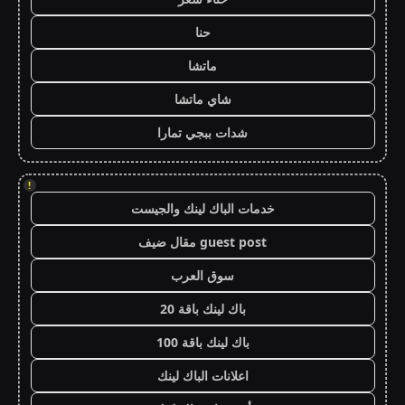
حنا
ماتشا
شاي ماتشا
شدات ببجي تمارا
!
خدمات الباك لينك والجيست
guest post مقال ضيف
سوق العرب
باك لينك باقة 20
باك لينك باقة 100
اعلانات الباك لينك