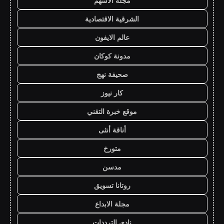
مجلة الاسهم
الشرقية الاقتصادية
عالم الايفون
مدونة كوكان
صحيفة نهج
كار نيوز
موقع خبرة التقني
أناقة أنثى
متورخ
مدسن
روتانا تسويق
مجلة الابداع
نادي الترددات