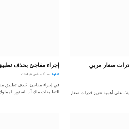
 قدرات صغار مربي
إجراء مفاجئ بحذف تطبي
تقنية
أغسطس 4, 2024
في إجراء مفاجئ، حُذف تطبيق منص
التطبيقات ماك آب استور المملوك
ية“، على أهمية تعزيز قدرات صغار