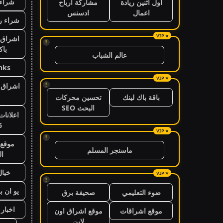
شراء 
اول اثنين ريادة
مشاركة ارباح
اعمال
ادسنس
شراء ر
اشراق 
!
باك
عالم الشباب
nks
!
اشراق ا
باقة باك لينك
تحسين محركات
البحث SEO
اعلانات
6
!
موقع 
ماسنجر المسلم
ال
خيال
!
يو ان ب
ضوء التعليمي
صحيفة برق
اخبار 24 ساعة
موقع اشراقات
موقع اشراق اون
لاين