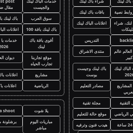
باك لينك
شراء باك لينك
خدمات الباك لينك
st post
والجيست
مقال ض
وابط نصية
باقات باك لينك
سوق العرب
باك لينك باقة
لنك، شراء
اعلانات الباك لينك
لينكات
باك لينك باقة 100
اعلانات البا
backli
التدريس
أقوى باقة باك
خدمات با 
لينك
2026
لعالم عالم
منتدى الاشراق
كبير
موقع تجاربنا
ديوان ال
تجارب الحياه
 الباك لينك
باك لينك وجيست
202
بوست
مشاريع
اعلانات باك
المشاريع
مصادر التعليم
الرياضية
اعلانات با
عربي
 التقنية
مجلة تقنية
يلا شوت
la shoot
ي الرياضي
موقع حالة للتعليم
مباريات اليوم
برشلونة م
هيدب فنون وترفيه
مباشر