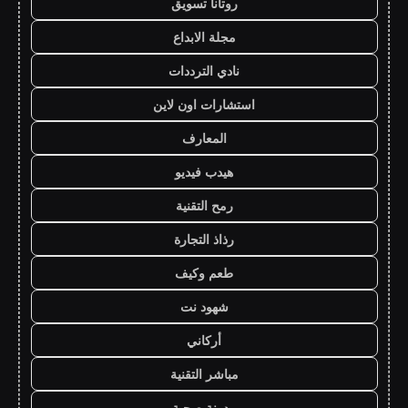
روتانا تسويق
مجلة الابداع
نادي الترددات
استشارات اون لاين
المعارف
هيدب فيديو
رمح التقنية
رذاذ التجارة
طعم وكيف
شهود نت
أركاني
مباشر التقنية
مدونة صحبة