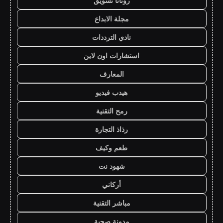
روتانا تسويق
مجلة الابداع
نادي الترددات
استشارات اون لاين
المعارف
هيدب فيديو
رمح التقنية
رذاذ التجارة
طعم وكيف
شهود نت
أركاني
مباشر التقنية
مدونة صحبة