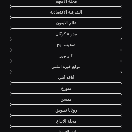
مجلة الاسهم
الشرقية الاقتصادية
عالم الايفون
مدونة كوكان
صحيفة نهج
كار نيوز
موقع خبرة التقني
أناقة أنثى
متورخ
مدسن
روتانا تسويق
مجلة الابداع
نادي الترددات