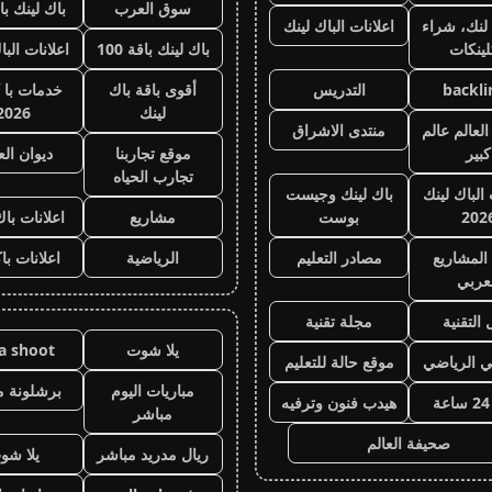
سوق العرب
باك لينك باقة
لنك، شراء
اعلانات الباك لينك
لينكات
باك لينك باقة 100
اعلانات البا
backli
التدريس
أقوى باقة باك
خدمات با 
لينك
2026
لعالم عالم
منتدى الاشراق
كبير
موقع تجاربنا
ديوان ال
تجارب الحياه
 الباك لينك
باك لينك وجيست
202
بوست
مشاريع
اعلانات باك
المشاريع
مصادر التعليم
الرياضية
اعلانات با
عربي
 التقنية
مجلة تقنية
يلا شوت
la shoot
ي الرياضي
موقع حالة للتعليم
مباريات اليوم
برشلونة م
هيدب فنون وترفيه
مباشر
صحيفة العالم
ريال مدريد مباشر
يلا شو