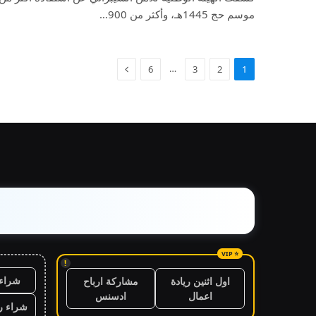
موسم حج 1445هـ، وأكثر من 900…
…
6
3
2
1
!
شراء 
اول اثنين ريادة
مشاركة ارباح
اعمال
ادسنس
شراء ر