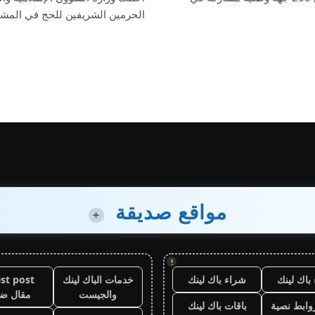
الحرمين الشريفين للحج في المش
مواقع صديقة
+
!
باك لينك
شراء باك لينك
خدمات الباك لينك
st post
والجيست
مقال ض
وابط نصية
باقات باك لينك