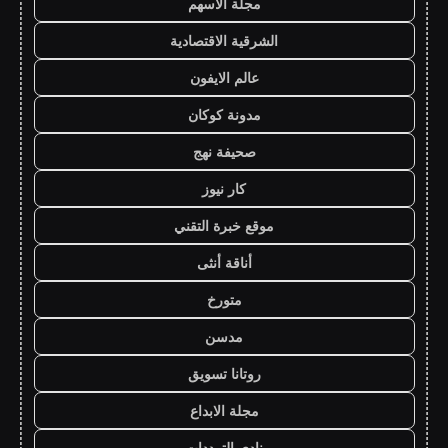
مجلة الاسهم
الشرقية الاقتصادية
عالم الايفون
مدونة كوكان
صحيفة نهج
كار نيوز
موقع خبرة التقني
أناقة أنثى
متورخ
مدسن
روتانا تسويق
مجلة الابداع
نادي الترددات