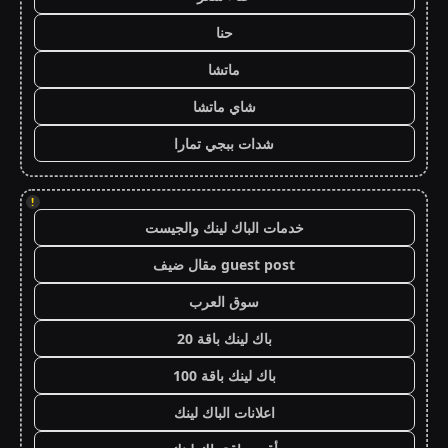
حنا
ماتشا
شاي ماتشا
شدات ببجي تمارا
!
خدمات الباك لينك والجيست
guest post مقال ضيف
سوق العرب
باك لينك باقة 20
باك لينك باقة 100
اعلانات الباك لينك