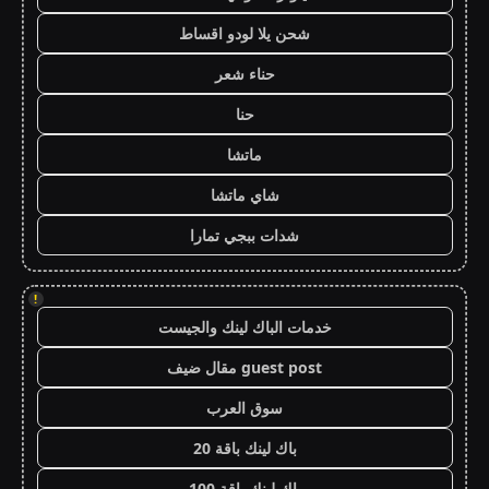
شحن يلا لودو اقساط
حناء شعر
حنا
ماتشا
شاي ماتشا
شدات ببجي تمارا
!
خدمات الباك لينك والجيست
guest post مقال ضيف
سوق العرب
باك لينك باقة 20
باك لينك باقة 100