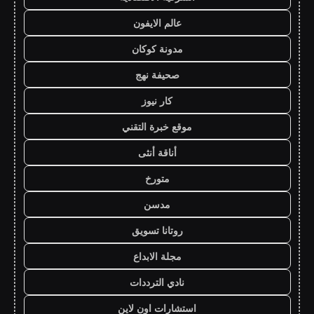
عالم الايفون
مدونة كوكان
صحيفة نهج
كار نيوز
موقع خبرة التقني
أناقة أنثى
متورخ
مدسن
روتانا تسويق
مجلة الابداع
نادي الترددات
استشارات اون لاين