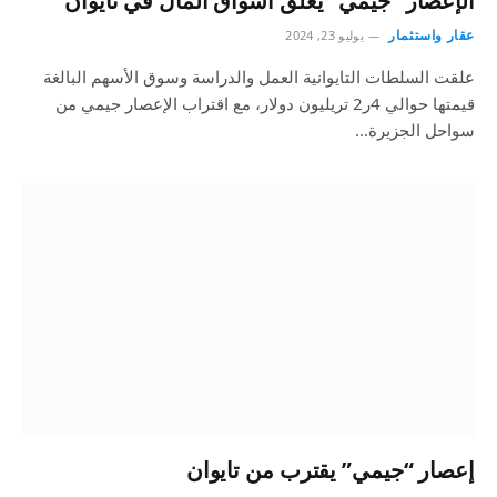
الإعصار “جيمي” يغلق أسواق المال في تايوان
عقار واستثمار
يوليو 23, 2024
علقت السلطات التايوانية العمل والدراسة وسوق الأسهم البالغة
قيمتها حوالي 4ر2 تريليون دولار، مع اقتراب الإعصار جيمي من
سواحل الجزيرة…
إعصار “جيمي” يقترب من تايوان