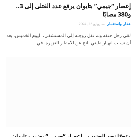
إعصار “جيمي” بتايوان يرفع عدد القتلى إلى 3..
و380 مصابًا
عقار واستثمار
يوليو 25, 2024
لقي رجل حتفه وتم نقل زوجته إلى المستشفى، اليوم الخميس، بعد
أن تسبب انهيار طيني ناتج عن الأمطار الغزيرة، في…
متجهًا نحو الجنوب.. إعصار “جيمي” يضرب تايوان