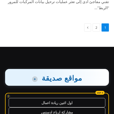
تقني مفاجئ أدى إلى تعثر عمليات ترحيل بيانات المركبات للمرور
“الربط”…
2
1
مواقع صديقة
+
!
اول اثنين ريادة اعمال
مشاركة ارباح ادسنس