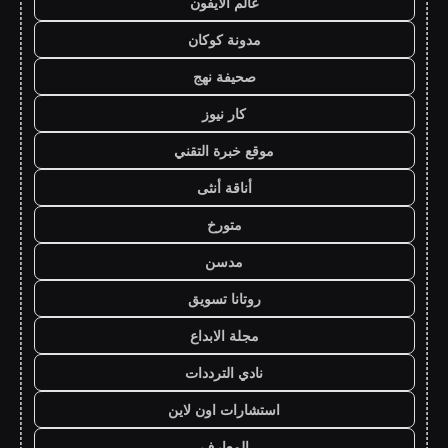
عالم الايفون
مدونة كوكان
صحيفة نهج
كار نيوز
موقع خبرة التقني
أناقة أنثى
متورخ
مدسن
روتانا تسويق
مجلة الابداع
نادي الترددات
استشارات اون لاين
المعارف