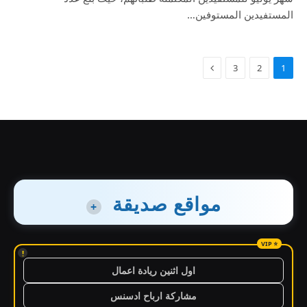
المستفيدين المستوفين…
3
2
1
مواقع صديقة
+
!
اول اثنين ريادة اعمال
مشاركة ارباح ادسنس