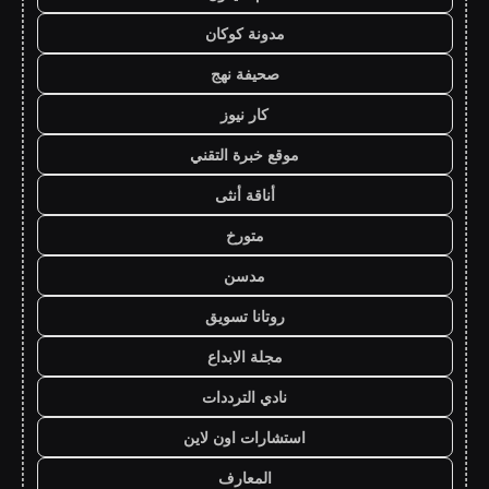
مدونة كوكان
صحيفة نهج
كار نيوز
موقع خبرة التقني
أناقة أنثى
متورخ
مدسن
روتانا تسويق
مجلة الابداع
نادي الترددات
استشارات اون لاين
المعارف