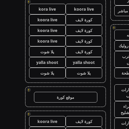
!
kora live
koora live
 مباشر
كورة لايف
koora live
!
كورة لايف
koora live
كورة لايف
koora live
وليك
كورة لايف
يلا شوت
رب
ض
yalla shoot
yalla shoot
طحة
يلا شوت
يلا شوت
رات
!
ب
موقع كورة
اء
شليح
!
كورة لايف
koora live
رات