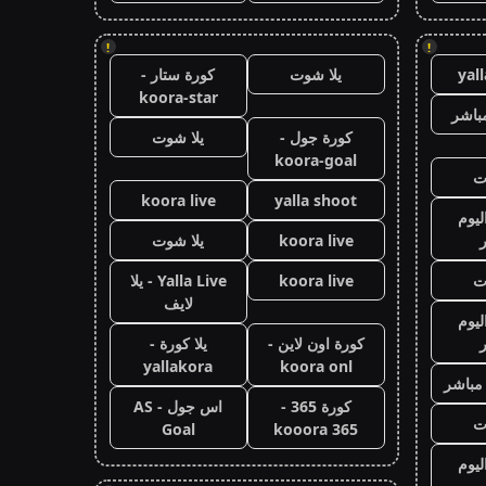
!
!
yal
يلا شوت
كورة ستار -
koora-star
باشر
كورة جول -
يلا شوت
koora-goal
ت
koora live
yalla shoot
ليوم
koora live
يلا شوت
ت
koora live
Yalla Live - يلا
لايف
ليوم
كورة اون لاين -
يلا كورة -
yallakora
koora onl
 مباشر
كورة 365 -
اس جول - AS
ت
Goal
kooora 365
ليوم