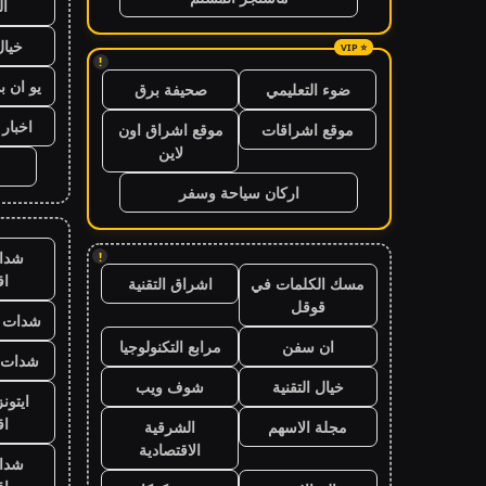
ال
خيال
!
يو ان ب
ضوء التعليمي
صحيفة برق
اخبار 24 ساعة
موقع اشراقات
موقع اشراق اون
لاين
اركان سياحة وسفر
شدا
!
ا
مسك الكلمات في
اشراق التقنية
قوقل
شدات ب
ان سفن
مرابع التكنولوجيا
شدات ب
خيال التقنية
شوف ويب
ايتون
ا
مجلة الاسهم
الشرقية
الاقتصادية
شدا