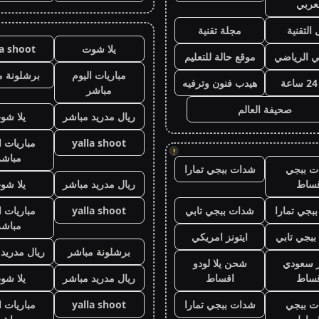
عربي
 التقنية
مجلة تقنية
يلا شوت
la shoot
ي الرياضي
موقع حالة للتعليم
مباريات اليوم
برشلونة م
هيدب فنون وترفيه
مباشر
صحيفة العالم
ريال مدريد مباشر
يلا شو
yalla shoot
مباريات ا
!
مباشر
ت ببجي
شدات ببجي تمارا
قساط
ريال مدريد مباشر
يلا شو
بجي تمارا
شدات ببجي تابي
yalla shoot
مباريات ا
مباشر
بجي تابي
ايتونز امريكي
برشلونة مباشر
ريال مدريد
ز سعودي
شحن يلا لودو
قساط
اقساط
ريال مدريد مباشر
يلا شو
ت ببجي
شدات ببجي تمارا
yalla shoot
مباريات ا