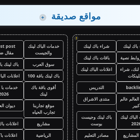
مواقع صديقة
+
!
باك لينك
شراء باك لينك
خدمات الباك لينك
st post
والجيست
مقال ض
وابط نصية
باقات باك لينك
سوق العرب
باك لينك باقة
لنك، شراء
اعلانات الباك لينك
لينكات
باك لينك باقة 100
اعلانات البا
backli
التدريس
أقوى باقة باك
خدمات با 
لينك
2026
لعالم عالم
منتدى الاشراق
كبير
موقع تجاربنا
ديوان ال
تجارب الحياه
 الباك لينك
باك لينك وجيست
202
بوست
مشاريع
اعلانات باك
المشاريع
مصادر التعليم
الرياضية
اعلانات با