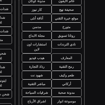
ا
عالم الايفون
مدونة كوكان
شدات ب
صحيفة نهج
كار نيوز
شدا
موقع خبرة التقني
أناقة أنثى
ا
متورخ
مدسن
شدات ب
روتانا تسويق
مجلة الابداع
متج
نادي الترددات
استشارات اون
لاين
شحن ي
المعارف
هيدب فيديو
ا
رمح التقنية
رذاذ التجارة
شدا
ا
طعم وكيف
شهود نت
ايتون
أركاني
مباشر التقنية
ا
مدونة صحبة
شرقيات السياحة
شحن ش
موسوعة انوار
اشراق الأرباح