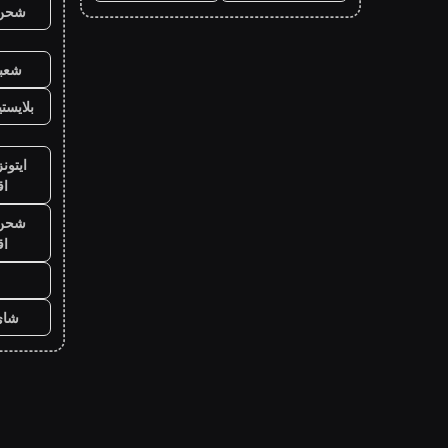
شحن ي
شعبي
بلايست
ايتون
ا
شحن ي
ا
شاي