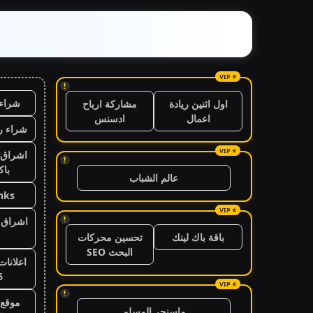
!
شراء 
اول اثنين ريادة
مشاركة ارباح
اعمال
ادسنس
شراء ر
اشراق 
!
باك
عالم الشباب
nks
!
اشراق ا
باقة باك لينك
تحسين محركات
البحث SEO
اعلانات
6
!
موقع 
ماسنجر المسلم