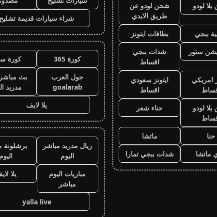
سيارات تشليح
مصدوم
لا لودو
شحن لودو عن
طريق الايدي
شراء سيارات قديمة تشليح
ة ببجي
بطاقات ايتونز
يشن ستور
شدات ببجي
كورة 365
كورة سي
اقساط
جول العرب
بث مباشر 
ز امريكي
ايتونز سعودي
goalarab
مدريد ال
قساط
اقساط
يلا لايف
لا لودو
حناء شعر
قساط
حنا
ماتشا
ريال مدريد مباشر
برشلونة م
 ماتشا
شدات ببجي تمارا
اليوم
اليوم
مباريات اليوم
يلا لاي
مباشر
yalla live