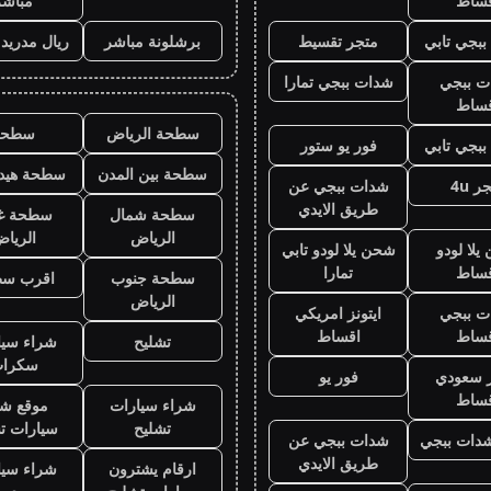
قساط
مباشر
بجي تابي
متجر تقسيط
برشلونة مباشر
ريال مدريد
ت ببجي
شدات ببجي تمارا
قساط
سطحة الرياض
سطحه
بجي تابي
فور يو ستور
سطحة بين المدن
سطحة هيدر
ر 4u
شدات ببجي عن
طريق الايدي
سطحة شمال
سطحة غ
الرياض
الريا
لا لودو
شحن يلا لودو تابي
قساط
تمارا
سطحة جنوب
اقرب س
الرياض
ت ببجي
ايتونز امريكي
قساط
اقساط
تشليح
شراء سيا
سكرا
ز سعودي
فور يو
قساط
شراء سيارات
موقع شر
تشليح
سيارات ت
دات ببجي
شدات ببجي عن
طريق الايدي
ارقام يشترون
شراء سيا