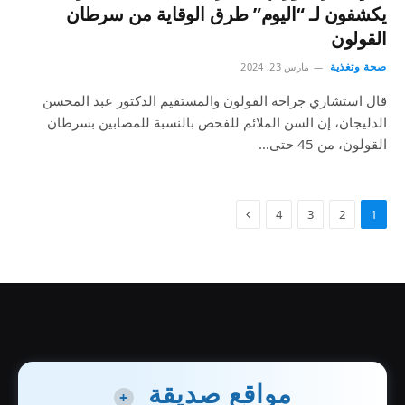
يكشفون لـ “اليوم” طرق الوقاية من سرطان
القولون
صحة وتغذية
مارس 23, 2024
قال استشاري جراحة القولون والمستقيم الدكتور عبد المحسن
الدليجان، إن السن الملائم للفحص بالنسبة للمصابين بسرطان
القولون، من 45 حتى…
4
3
2
1
مواقع صديقة
+