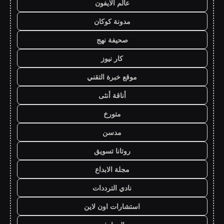
عالم الايفون
مدونة كوكان
صحيفة نهج
كار نيوز
موقع خبرة التقني
أناقة أنثى
متورخ
مدسن
روتانا تسويق
مجلة الابداع
نادي الترددات
استشارات اون لاين