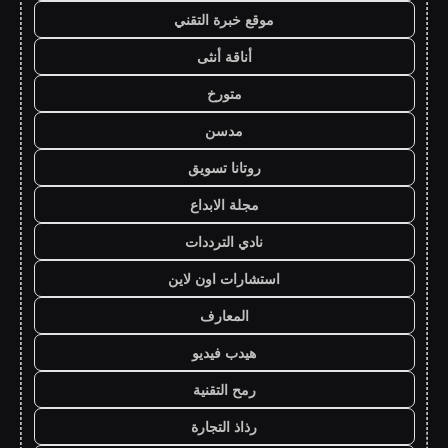
موقع خبرة التقني
أناقة أنثى
متورخ
مدسن
روتانا تسويق
مجلة الابداع
نادي الترددات
استشارات اون لاين
المعارف
هيدب فيديو
رمح التقنية
رذاذ التجارة