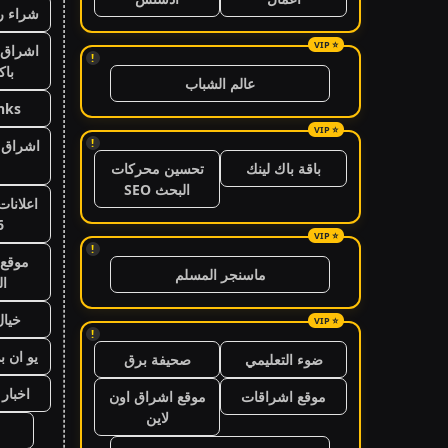
شراء ر
اشراق 
!
باك
عالم الشباب
nks
!
اشراق ا
باقة باك لينك
تحسين محركات
البحث SEO
اعلانات
6
!
موقع 
ماسنجر المسلم
ال
خيال
!
يو ان ب
ضوء التعليمي
صحيفة برق
اخبار 24 ساعة
موقع اشراقات
موقع اشراق اون
لاين