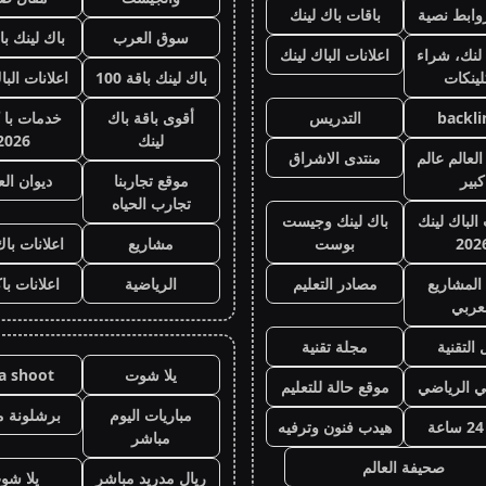
وابط نصية
باقات باك لينك
سوق العرب
باك لينك باقة
لنك، شراء
اعلانات الباك لينك
لينكات
باك لينك باقة 100
اعلانات البا
backli
التدريس
أقوى باقة باك
خدمات با 
لينك
2026
لعالم عالم
منتدى الاشراق
كبير
موقع تجاربنا
ديوان ال
تجارب الحياه
 الباك لينك
باك لينك وجيست
202
بوست
مشاريع
اعلانات باك
المشاريع
مصادر التعليم
الرياضية
اعلانات با
عربي
 التقنية
مجلة تقنية
يلا شوت
la shoot
ي الرياضي
موقع حالة للتعليم
مباريات اليوم
برشلونة م
هيدب فنون وترفيه
مباشر
صحيفة العالم
ريال مدريد مباشر
يلا شو