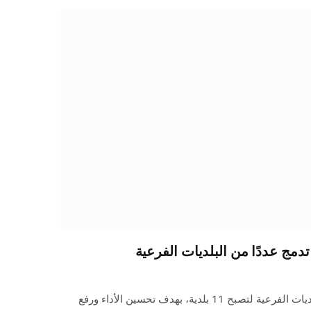
تدمج عددًا من البلديات الفرعية
أعلنت أمانة جدة دمج عددٍ من البلديات الفرعية لتصبح 11 بلدية، بهدف تحسين الأداء ورفع