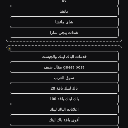
حنا
ماتشا
شاي ماتشا
شدات ببجي تمارا
!
خدمات الباك لينك والجيست
guest post مقال ضيف
سوق العرب
باك لينك باقة 20
باك لينك باقة 100
اعلانات الباك لينك
أقوى باقة باك لينك