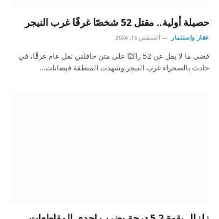
حصيلة أولية.. مقتل 52 شخصًا غرقًا غرب النيجر
عقار واستثمار
أغسطس 15, 2024
قضى ما لا يقل عن 52 راكبًا على متن حافلتي نقل عام غرقًا، في
حادث بالصحراء غرب النيجر.وشهدت المنطقة فيضانات…
زلزال بقوة 5.2 درجة يضرب إحدى المقاطعات