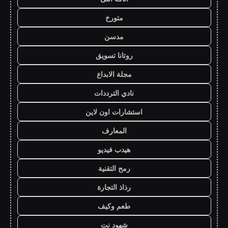
متورخ
مدسن
روتانا تسويق
مجلة الابداع
نادي الترددات
استشارات اون لاين
المعارف
هيدب فيديو
رمح التقنية
رذاذ التجارة
طعم وكيف
شهود نت