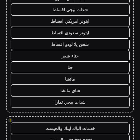
شدات ببجي اقساط
ايتونز امريكي اقساط
ايتونز سعودي اقساط
شحن يلا لودو اقساط
حناء شعر
حنا
ماتشا
شاي ماتشا
شدات ببجي تمارا
!
خدمات الباك لينك والجيست
guest post مقال ضيف