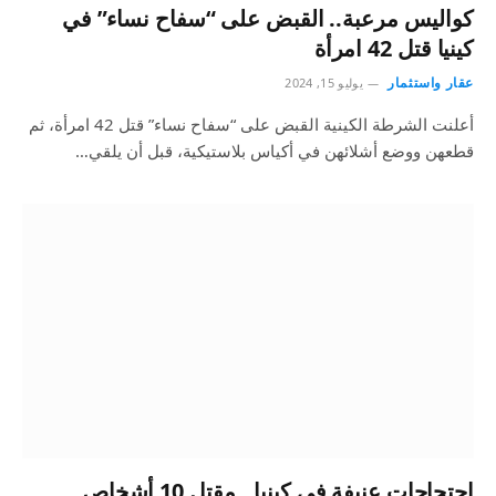
كواليس مرعبة.. القبض على “سفاح نساء” في
كينيا قتل 42 امرأة
عقار واستثمار
يوليو 15, 2024
أعلنت الشرطة الكينية القبض على “سفاح نساء” قتل 42 امرأة، ثم
قطعهن ووضع أشلائهن في أكياس بلاستيكية، قبل أن يلقي…
احتجاجات عنيفة في كينيا.. مقتل 10 أشخاص