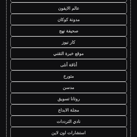
عالم الايفون
مدونة كوكان
صحيفة نهج
كار نيوز
موقع خبرة التقني
أناقة أنثى
متورخ
مدسن
روتانا تسويق
مجلة الابداع
نادي الترددات
استشارات اون لاين