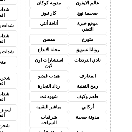
عالم الايفون
مدونة كوكان
شدات
صحيفة نهج
كار نيوز
اق
موقع خبرة
أناقة أنثى
شدات بب
التقني
شدات
متورخ
مدسن
اق
روتانا تسويق
مجلة الابداع
شدات بب
نادي الترددات
استشارات اون
متجر
لاين
المعارف
هيدب فيديو
شحن ي
اق
رمح التقنية
رذاذ التجارة
شدات
طعم وكيف
شهود نت
اق
أركاني
مباشر التقنية
ايتون
اق
مدونة صحبة
شرقيات
السياحة
شحن 
بب