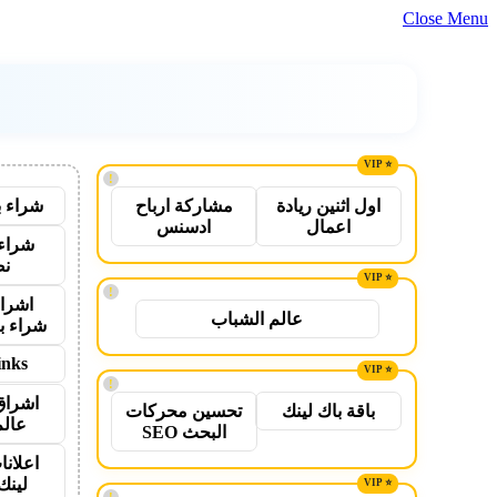
Close Menu
!
شراء ب
اول اثنين ريادة
مشاركة ارباح
اعمال
ادسنس
شراء 
نص
!
اشراق
عالم الشباب
شراء ب
inks
!
اشراق
باقة باك لينك
تحسين محركات
عالم
البحث SEO
اعلانا
لينك 26
!