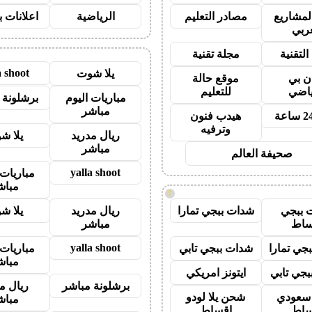
لمشاريع
مصادر التعليم
الرياضية
اعلانات ب
عربي
التقنية
مجلة تقنية
a shoot
يلا شوت
ان بي
موقع حالة
ياضي
للتعليم
مباريات اليوم
برشلونة 
مباشر
هيدب فنون
وترفيه
ريال مدريد
يلا ش
مباشر
صحيفة العالم
yalla shoot
مباريات 
مباش
!
 ببجي
شدات ببجي تمارا
ريال مدريد
يلا ش
ساط
مباشر
yalla shoot
جي تمارا
شدات ببجي تابي
مباريات 
مباش
جي تابي
ايتونز امريكي
برشلونة مباشر
ريال م
ز سعودي
شحن يلا لودو
مباش
ساط
اقساط