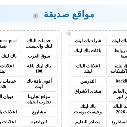
مواقع صديقة
+
!
اك لينك
شراء باك لينك
خدمات الباك
لينك والجيست
ضيف
روابط
باقات باك لينك
ية
سوق العرب
باك لينك با
 لنك،
اعلانات الباك
باك لينك باقة
اعلانات 
100
اكلينكات
لينك
لين
backl
التدريس
أقوى باقة باك
خدمات با
026
لينك
 العالم
منتدى الاشراق
 كبير
موقع تجاربنا
ديوان ا
تجارب الحياه
ت الباك
باك لينك
20
وجيست بوست
مشاريع
اعلانات ب
لمشاريع
مصادر التعليم
الرياضية
اعلانات ب