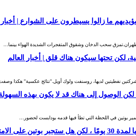
مؤيديهم ما زالوا يسيطرون على الشوارع | أخبار 
طهران.تمزق سحب الدخان وشقوق المتفجرات الشديدة الهواء بينما…
، لكن تحتها سيكون هناك قلق | أخبار العالم
كتين نفطيتين لديها، روسنفت ولوك أويل.”نتائج عكسية” هكذا وصفت
كن الوصول إلى هناك قد لا يكون بهذه السهولة |
اديمير بوتين في اللحظة التي تطأ فيها قدمه بودابست لحضور…
 | أخبار العالم