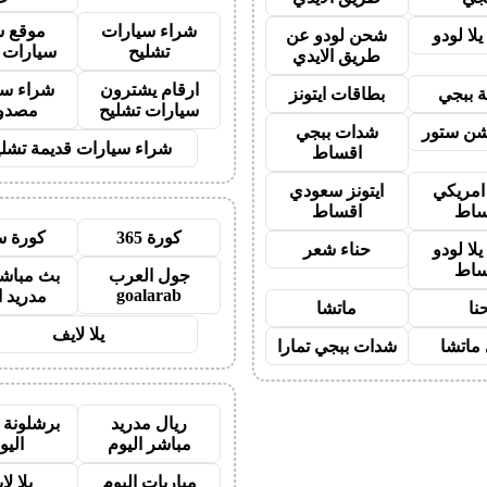
شراء سيارات
موقع ش
لا لودو
شحن لودو عن
تشليح
سيارات 
طريق الايدي
ارقام يشترون
شراء سي
 ببجي
بطاقات ايتونز
سيارات تشليح
مصدو
شن ستور
شدات ببجي
شراء سيارات قديمة تشلي
اقساط
 امريكي
ايتونز سعودي
ساط
اقساط
كورة 365
كورة س
لا لودو
حناء شعر
ساط
جول العرب
بث مباشر
goalarab
مدريد ا
نا
ماتشا
يلا لايف
ماتشا
شدات ببجي تمارا
ريال مدريد
برشلونة 
مباشر اليوم
اليو
مباريات اليوم
يلا لا