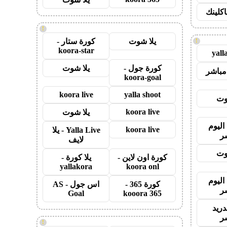
اكلينك
!
يلا شوت
كورة ستار -
!
koora-star
yall
كورة جول -
يلا شوت
مباشر
koora-goal
koora live
yalla shoot
وت
koora live
يلا شوت
اليوم
koora live
Yalla Live - يلا
ر
لايف
وت
كورة اون لاين -
يلا كورة -
yallakora
koora onl
اليوم
كورة 365 -
اس جول - AS
ر
Goal
kooora 365
دريد
ر
!