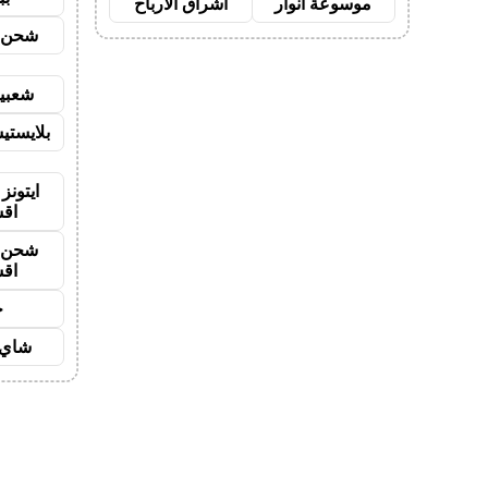
موسوعة انوار
اشراق الأرباح
شحن ي
شعبية
بلايستي
ايتونز
اق
شحن ي
اق
ح
شاي 