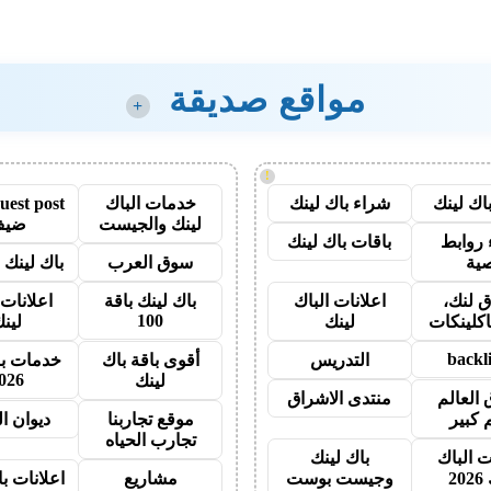
مواقع صديقة
+
!
اك لينك
شراء باك لينك
خدمات الباك
لينك والجيست
ضيف
روابط
باقات باك لينك
ية
سوق العرب
باك لينك با
 لنك،
اعلانات الباك
باك لينك باقة
اعلانات 
100
اكلينكات
لينك
لين
backl
التدريس
أقوى باقة باك
خدمات با
026
لينك
 العالم
منتدى الاشراق
 كبير
موقع تجاربنا
ديوان ا
تجارب الحياه
ت الباك
باك لينك
20
وجيست بوست
مشاريع
اعلانات ب