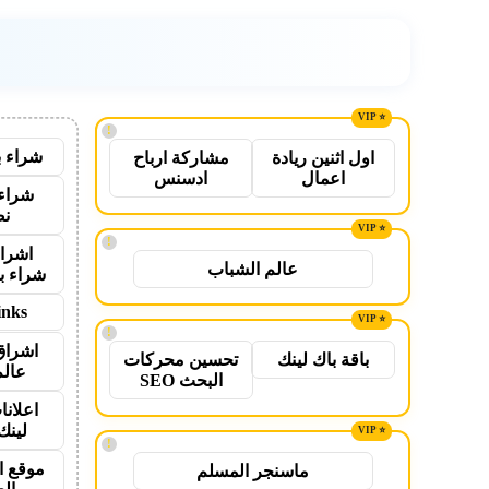
!
شراء ب
اول اثنين ريادة
مشاركة ارباح
اعمال
ادسنس
شراء 
نص
!
اشراق
عالم الشباب
شراء ب
inks
!
اشراق
باقة باك لينك
تحسين محركات
عالم
البحث SEO
اعلانا
لينك 26
!
موقع ا
ماسنجر المسلم