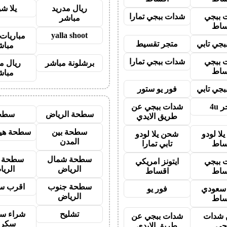
ريال مدريد
يلا ش
 ببجي
شدات ببجي تمارا
مباشر
ساط
yalla shoot
مباريات 
جي تابي
متجر تقسيط
مباش
 ببجي
شدات ببجي تمارا
برشلونة مباشر
ريال م
ساط
مباش
جي تابي
فور يو ستور
 4u
شدات ببجي عن
سطحة الرياض
سطح
طريق الايدي
سطحة بين
سطحة هيد
لا لودو
شحن يلا لودو
المدن
ساط
تابي تمارا
سطحة شمال
سطحة 
 ببجي
ايتونز امريكي
الرياض
الري
ساط
اقساط
سطحة جنوب
اقرب س
ز سعودي
فور يو
الرياض
ساط
تشليح
شراء سي
شدات
شدات ببجي عن
سكرا
جي
طريق الايدي