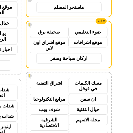
موقع ا
ماسنجر المسلم
ال
خيال 
!
ضوء التعليمي
صحيفة برق
يو 
الر
موقع اشراقات
موقع اشراق اون
لاين
اخبار 24 ساعة
اركان سياحة وسفر
!
مسك الكلمات
اشراق التقنية
في قوقل
شدات
اق
ان سفن
مرابع التكنولوجيا
شدات بب
خيال التقنية
شوف ويب
شدات بب
مجلة الاسهم
الشرقية
الاقتصادية
ايتون
اق