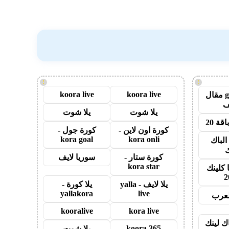
!
!
koora live
koora live
guest post مقال
يلا شوت
يلا شوت
قة 20
كورة اون لاين -
كورة جول -
kora goal
kora onli
الباك
ك
كورة ستار -
سوريا لايف
kora star
 كلينك
2
يلا لايف - yalla
يلا كورة -
yallakora
live
لعرب
kooralive
kora live
اك لينك
koora 365
يلا شوت