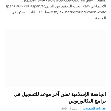
8%A7%D8%B9%D9%8A" target="_blank">الضمان
الاجتماعي</a>، يجب التحقق من التالي:</span><ul><li><span
style="background-color:white">مطابقة بيانات السكن في
المنصة…
الجامعة الإسلامية تعلن آخر موعد للتسجيل في
برامج البكالوريوس
عقارات السعودية
يوليو 8, 2024