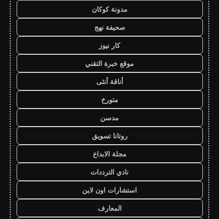
مدونة كوكان
صحيفة نهج
كار نيوز
موقع خبرة التقني
أناقة أنثى
متورخ
مدسن
روتانا تسويق
مجلة الابداع
نادي الترددات
استشارات اون لاين
المعارف