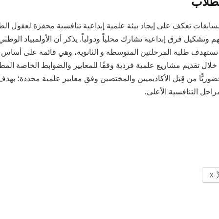
لطلاب
سابقات تعكف على إيجاد بيئة علمية إبداعية تنافسية محفزة لعقول الط
هم وتشكيل فرق إبداعية تشارك محلياً ودولياً. يذكر أن الأولمبياد الوطني ل
تستهدف طلبة المرحلتين المتوسطة و الثانوية، وهي قائمة على أساس 
خلال تقديم مشاريع علمية فردية وفقًا للمعايير والضوابط الخاصة المطلوب
وحضوريًّا من قِبَل الأكاديميين والمختصين وفق معايير علمية محددة؛ بهد
راحل التنافسية الأعلى.
X