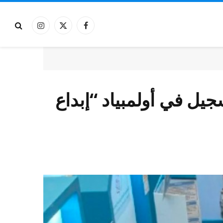
فيسبوك
X
الانستغرام
(Twitter)
جيل في أولمبياد “إبداع