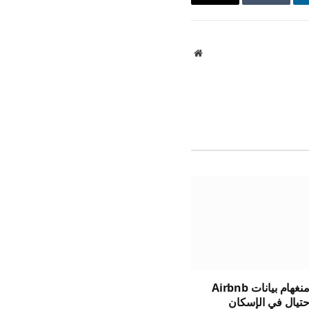
نكدإن
Tumblr
البريد
الإلكتروني
موقع
الويب
تستخدم برمنغهام بيانات Airbnb
احتيال في الإسكان