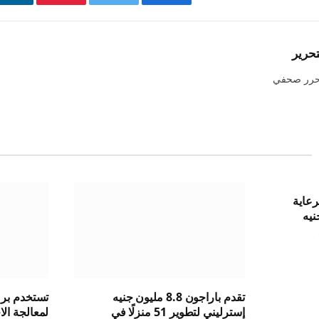
فيسبوك
تويتر
بينتيريست
لي
تحرير
حرر صحفي
رضًا لرعاية
يون جنيه
تقدم باراجون 8.8 مليون جنيه
إسترليني لتطوير 51 منزلًا في
لمعالجة ال