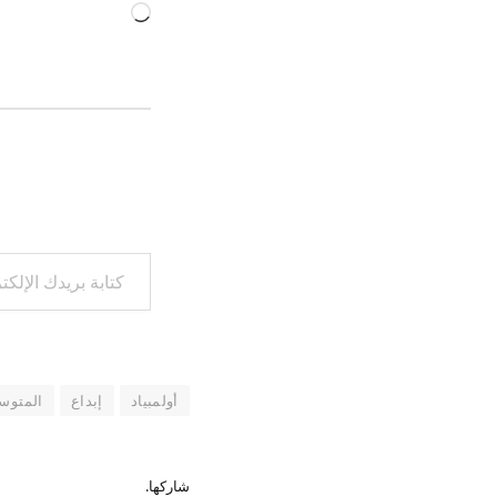
جاري
التحميل…
كتابة بريدك الإلكتروني...
أولمبياد
إبداع
المتوس
شاركها.