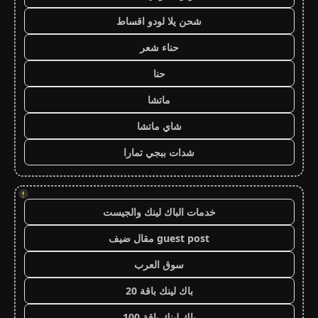
شحن يلا لودو اقساط
حناء شعر
حنا
ماتشا
شاي ماتشا
شدات ببجي تمارا
!
خدمات الباك لينك والجيست
guest post مقال ضيف
سوق العرب
باك لينك باقة 20
باك لينك باقة 100