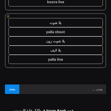
koora live
!
يلا شوت
yalla shoot
يلا شوت زون
يلا لايف
yalla live
يقدم Atom Bank قرضًا لرعاية المسنين