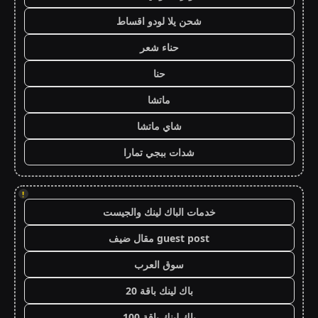
شحن يلا لودو اقساط
حناء شعر
حنا
ماتشا
شاي ماتشا
شدات ببجي تمارا
!
خدمات الباك لينك والجيست
guest post مقال ضيف
سوق العرب
باك لينك باقة 20
باك لينك باقة 100