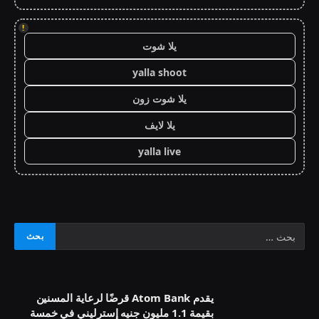
!
يلا شوت
yalla shoot
يلا شوت زون
يلا لايف
yalla live
يقدم Atom Bank قرضًا لرعاية المسنين
بقيمة 1.1 مليون جنيه إسترليني في خمسة